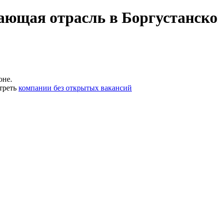
ающая отрасль в Боргустанск
оне.
треть
компании без открытых вакансий